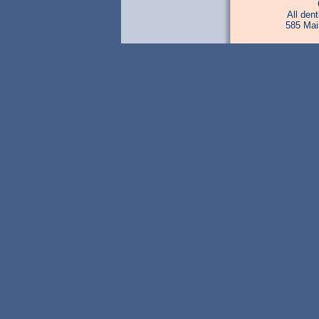
All den
585 Mai